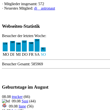
·
Mitglieder insgesamt: 572
·
Neuestes Mitglied:
dj__astronaut
Webseiten-Statistik
Besucher der letzten Woche:
252
221
209
188
180
178
82
MO
DI
MI
DO
FR
SA
SO
Besucher Gesamt: 585969
Geburtstage im August
08.08
trucker
(66)
09.08
Susi
(44)
09.08
liane
(56)