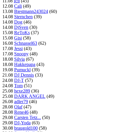
11.08
Icii
(45)
12.08
Cali
(49)
13.08
Biestmann243024
(60)
14.08
Sternchen
(39)
14.08
Dog
(46)
14.08
DjSven
(30)
15.08
ReToKs
(37)
15.08
Gisi
(58)
16.08
Schnassel63
(62)
17.08
Jessi
(43)
17.08
Snoopy
(48)
18.08
Silvia
(67)
18.08
Hakkepapa
(43)
19.08
Pumuckl
(39)
21.08
DJ Dennis
(33)
24.08
DJ-T
(57)
24.08
Tom
(51)
25.08
hexe289
(36)
25.08
DARK ANGEL
(49)
26.08
adler79
(46)
28.08
Olaf
(47)
28.08
Rene46
(48)
29.08
Carsten Tetz...
(50)
29.08
DJ-Yoda
(63)
30.08
braugold100
(58)