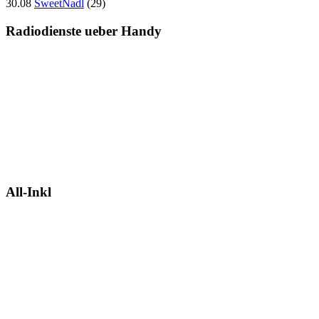
30.08
SweetNadl
(29)
Radiodienste ueber Handy
All-Inkl