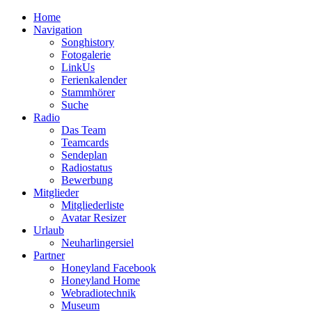
Home
Navigation
Songhistory
Fotogalerie
LinkUs
Ferienkalender
Stammhörer
Suche
Radio
Das Team
Teamcards
Sendeplan
Radiostatus
Bewerbung
Mitglieder
Mitgliederliste
Avatar Resizer
Urlaub
Neuharlingersiel
Partner
Honeyland Facebook
Honeyland Home
Webradiotechnik
Museum