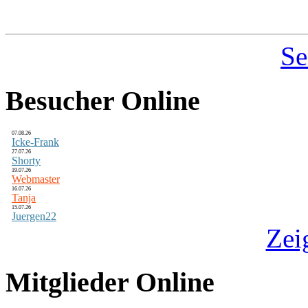
Se
Besucher Online
07.08.26
Icke-Frank
27.07.26
Shorty
19.07.26
Webmaster
16.07.26
Tanja
15.07.26
Juergen22
Zei
Mitglieder Online