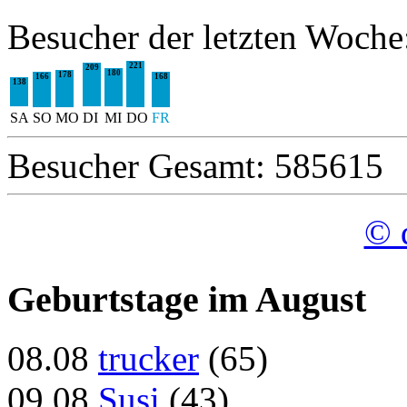
Besucher der letzten Woche
221
209
180
178
166
168
138
SA
SO
MO
DI
MI
DO
FR
Besucher Gesamt: 585615
© 
Geburtstage im August
08.08
trucker
(65)
09.08
Susi
(43)