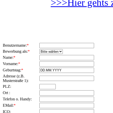
>>>Hier gehts 
Benutzername:
*
Bewerbung als:
*
Name:
*
Vorname:
*
Geburtstag:
*
Adresse (z.B.
Musterstraße 1):
PLZ:
Ort :
Telefon o. Handy:
EMail:
*
ICQ: