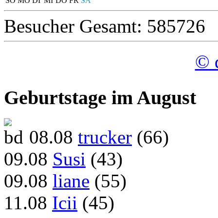
SO
MO
DI
MI
DO
FR
SA
Besucher Gesamt: 585726
© 
Geburtstage im August
08.08
trucker
(66)
09.08
Susi
(43)
09.08
liane
(55)
11.08
Icii
(45)