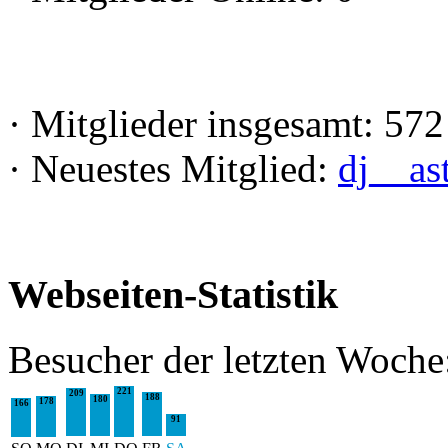
·
Mitglieder insgesamt: 572
·
Neuestes Mitglied:
dj__as
Webseiten-Statistik
Besucher der letzten Woche
221
209
188
180
178
166
91